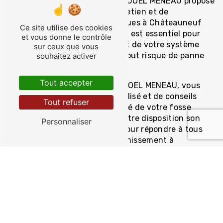
Outre l'installation, MONSIEUR JOEL MENEAU propose
également des services d'entretien et de
maintenance de fosses septiques à Châteauneuf
Ce site utilise des cookies
sur Loire. Un entretien régulier est essentiel pour
et vous donne le contrôle
assurer le bon fonctionnement de votre système
sur ceux que vous
d'assainissement et prévenir tout risque de panne
souhaitez activer
ou de dysfonctionnement.
Tout accepter
En faisant appel à MONSIEUR JOEL MENEAU, vous
bénéficiez d'un suivi personnalisé et de conseils
Tout refuser
avisés pour assurer la pérennité de votre fosse
septique. L'entreprise met à votre disposition son
Personnaliser
expertise et son savoir-faire pour répondre à tous
vos besoins en matière d'assainissement à
Châteauneuf sur Loire.
Contactez MONSIEUR JOEL
MENEAU pour une installation de
fosse septique de qualité à
Châteauneuf sur Loire
Si vous recherchez un professionnel fiable et