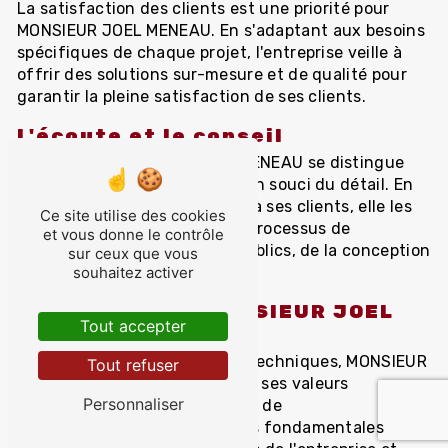
La satisfaction des clients est une priorité pour
MONSIEUR JOEL MENEAU. En s'adaptant aux besoins
spécifiques de chaque projet, l'entreprise veille à
offrir des solutions sur-mesure et de qualité pour
garantir la pleine satisfaction de ses clients.
L'écoute et le conseil
L'équipe de MONSIEUR JOEL MENEAU se distingue
par son écoute attentive et son souci du détail. En
apportant des conseils avisés à ses clients, elle les
Ce site utilise des cookies
accompagne tout au long du processus de
et vous donne le contrôle
réalisation de leurs travaux publics, de la conception
sur ceux que vous
à la livraison.
souhaitez activer
Les valeurs de MONSIEUR JOEL
Tout accepter
MENEAU
Au-delà de ses compétences techniques, MONSIEUR
Tout refuser
JOEL MENEAU se distingue par ses valeurs
Personnaliser
d'intégrité, de transparence et de
professionnalisme. Ces valeurs fondamentales